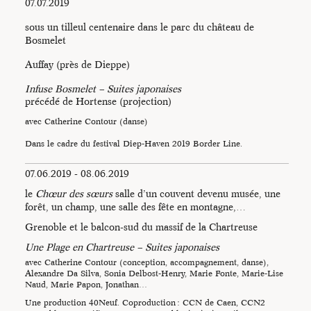
07.07.2019
du thé
de Catherine
Contour au Forum Design
sous un tilleul centenaire dans le parc du château de
du Pays de La Meije -
Infuse - Les gestes
Bosmelet
Photo Niels Najean
déplacés d’une cérémonie
Auffay (près de Dieppe)
du thé
de Catherine
Contour au Forum Design
Infuse Bosmelet – Suites japonaises
du Pays de La Meije -
précédé de Hortense (projection)
Infuse - Les gestes
Photo Niels Najean
déplacés d’une cérémonie
avec Catherine Contour (danse)
du thé
de Catherine
Contour au Forum Design
Dans le cadre du festival Diep-Haven 2019 Border Line.
du Pays de La Meije -
Infuse - Les gestes
Photo Niels Najean
07.06.2019 - 08.06.2019
déplacés d’une cérémonie
du thé
de Catherine
le
Chœur des sœurs
salle d’un couvent devenu musée, une
Contour au Forum Design
forêt, un champ, une salle des fête en montagne,…
du Pays de La Meije -
Infuse - Les gestes
Grenoble et le balcon-sud du massif de la Chartreuse
Photo Niels Najean
déplacés d’une cérémonie
Une Plage en Chartreuse – Suites japonaises
du thé
de Catherine
avec Catherine Contour (conception, accompagnement, danse),
Contour au Forum Design
Alexandre Da Silva, Sonia Delbost-Henry, Marie Fonte, Marie-Lise
du Pays de La Meije -
Naud, Marie Papon, Jonathan…
Infuse - Les gestes
Photo Niels Najean
déplacés d’une cérémonie
Une production 40Neuf. Coproduction : CCN de Caen, CCN2