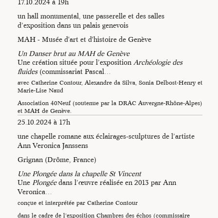
17.10.2024 à 19h
un hall monumental, une passerelle et des salles
d’exposition dans un palais genevois
MAH - Musée d'art et d'histoire de Genève
Un Danser brut au MAH de Genève
Une création située pour l’exposition
Archéologie des
Photo Niels Najean-
fluides
(commissariat Pascal…
Contour
avec Catherine Contour, Alexandre da Silva, Sonia Delbost-Henry et
Marie-Lise Naud
Association 40Neuf (soutenue par la DRAC Auvergne-Rhône-Alpes)
et MAH de Genève.
25.10.2024 à 17h
Photos Fred Boissonnat /
une chapelle romane aux éclairages-sculptures de l’artiste
Mathieu Bouvier -
Ann Veronica Janssens
montage Catherine
Grignan (Drôme, France)
Contour
Une Plongée dans la chapelle St Vincent
Une
Plongée
dans l’œuvre réalisée en 2013 par Ann
Veronica…
conçue et interprétée par Catherine Contour
dans le cadre de l’exposition Chambres des échos (commissaire