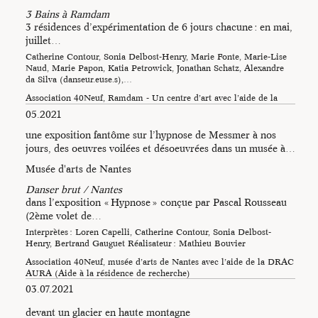
3 Bains à Ramdam
3 résidences d’expérimentation de 6 jours chacune : en mai,
juillet…
Catherine Contour, Sonia Delbost-Henry, Marie Fonte, Marie-Lise
Naud, Marie Papon, Katia Petrowick, Jonathan Schatz, Alexandre
da Silva (danseur.euse.s),…
Association 40Neuf, Ramdam - Un centre d’art avec l’aide de la
DRAC Auvergne-Rhône-Alpes (aide à la résidence de recherche
05.2021
et…
une exposition fantôme sur l’hypnose de Messmer à nos
jours, des oeuvres voilées et désoeuvrées dans un musée à…
Musée d'arts de Nantes
Photo : Catherine Contour
Danser brut / Nantes
Misa Ishibashi préparant
dans l’exposition « Hypnose » conçue par Pascal Rousseau
l’indigo pour les vêtements
(2ème volet de…
Interprètes : Loren Capelli, Catherine Contour, Sonia Delbost-
Henry, Bertrand Gauguet Réalisateur : Mathieu Bouvier
Association 40Neuf, musée d’arts de Nantes avec l’aide de la DRAC
AURA (Aide à la résidence de recherche)
03.07.2021
devant un glacier en haute montagne