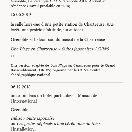
Grenoble, Le Pacifique CDCN Grenoble ARA. Accueil en
du thé
de Catherine
résidence (travail préalable en 2018)…
Contour au Forum Design
du Pays de La Meije -
16.06.2019
Infuse - Les gestes
Photo Niels Najean
déplacés d’une cérémonie
la salle hors-sac d’une petite station de Chartreuse, une
du thé
de Catherine
forêt, une prairie d’altitude, un autocar
Contour au Forum Design
Grenoble et balcon-sud du massif de la Chartreuse
du Pays de La Meije -
Photo Niels Najean
Une Plage en Chartreuse – Suites japonaises / GR#5
**
Une version adaptée de
Une Plage en Chartreuse
pour le Grand
Rassemblement (GR #5) organisé par le CCN2-Centre
chorégraphique national…
06.12.2018
un salon dans un hôtel particulier – Maison de
l’international
Grenoble
Infuse / Suite japonaise
ou
Les gestes déplacés d’une cérémonie du thé
et
l’installation…