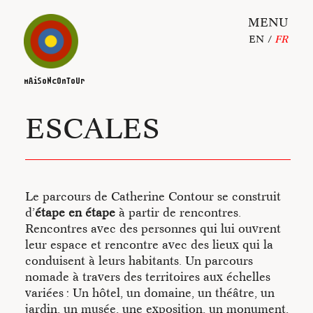
MENU
EN
FR
ACTUALITÉS
mAiSoNcOnToUr
ESCALES
ESCALES
ALBUM
Catherine Contour
Le parcours de Catherine Contour se construit
d’
étape en étape
à partir de rencontres.
Maison Contour
Rencontres avec des personnes qui lui ouvrent
leur espace et rencontre avec des lieux qui la
conduisent à leurs habitants. Un parcours
• Un processus de création
nomade à travers des territoires aux échelles
in-situ /
Danser brut
variées : Un hôtel, un domaine, un théâtre, un
jardin, un musée, une exposition, un monument,