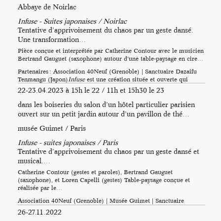
Abbaye de Noirlac
Infuse - Suites japonaises / Noirlac
Tentative d’apprivoisement du chaos par un geste dansé.
Une transformation…
Pièce conçue et interprétée par Catherine Contour avec le musicien
Bertrand Gauguet (saxophone) autour d’une table-paysage en cire…
Partenaires : Association 40Neuf (Grenoble) | Sanctuaire Dazaifu
Tenmangu (Japon)
Infuse
est une création située et ouverte qui
évolue dans le…
22-23.04.2023 à 15h le 22 / 11h et 15h30 le 23
dans les boiseries du salon d’un hôtel particulier parisien
ouvert sur un petit jardin autour d’un pavillon de thé…
musée Guimet / Paris
Infuse - suites japonaises / Paris
Tentative d’apprivoisement du chaos par un geste dansé et
musical.…
Catherine Contour (gestes et paroles), Bertrand Gauguet
(saxophone), et Loren Capelli (gestes) Table-paysage conçue et
réalisée par le…
Association 40Neuf (Grenoble) | Musée Guimet | Sanctuaire
Dazaifu Tenmangu (Japon) Infuse est une création située et ouverte
26-27.11.2022
qui évolue dans le…