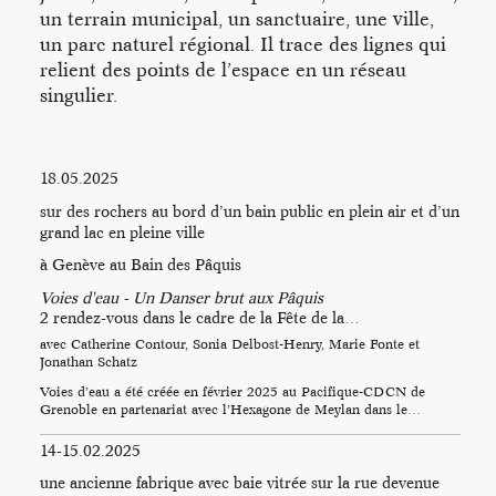
• Un laboratoire
un terrain municipal, un sanctuaire, une ville,
un parc naturel régional. Il trace des lignes qui
d’exploration /
L’outil
relient des points de l’espace en un réseau
hypnotique
singulier.
• Une école sans mur /
Des
transmissions
18.05.2025
sur des rochers au bord d’un bain public en plein air et d’un
grand lac en pleine ville
Pour accueillir une étape de création
à Genève au Bain des Pâquis
Pour accueillir une session du laboratoire
Pour accueillir une transmission
Voies d'eau - Un Danser brut aux Pâquis
2 rendez-vous dans le cadre de la Fête de la…
Pour être tenu informé
avec Catherine Contour, Sonia Delbost-Henry, Marie Fonte et
Jonathan Schatz
Contacts
Voies d’eau a été créée en février 2025 au Pacifique-CDCN de
Grenoble en partenariat avec l’Hexagone de Meylan dans le…
Ce site internet créé avec Sarah Garcin et mis en ligne en
14-15.02.2025
2020 fait suite au site
Maison Contour
créé en 2009 avec
l’Atelier Pierre di Sciullo/g-u-i. Il héberge des traces et des
une ancienne fabrique avec baie vitrée sur la rue devenue