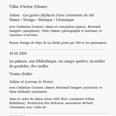
Villar d'Arène (Oisans)
Infuse - Les gestes déplacés d'une cérémonie du thé
Danse / Design / Musique / Céramique
avec Catherine Contour (danse et conception espace), Bertrand
Gauguet (saxophone), Niels Najean (photographe et assistant) et
Laurence Couvreux…
Forum Design du Pays de La Meije porté par 369 et ses partenaires.
19.10.2019
Infuse - Les gestes
un palazzo, une bibliothèque, un campo spotivo, un atelier
déplacés d’une cérémonie
de gondoles, des ruelles
du thé
de Catherine
Venise (Italie)
Contour au Forum Design
du Pays de La Meije -
Infuse et Leeway in Venice
Infuse - Les gestes
Photo Niels Najean
avec Catherine Contour (danse) Bertrand Gauguet (musicien) et
déplacés d’une cérémonie
Misa Ishibashi (assistante)
du thé
de Catherine
Contour au Forum Design
Dans le cadre du Salon suisse 2019 Slow (curateure Céline
Eidenbenz). Production Pro Helvecia, association 40Neuf
du Pays de La Meije -
Infuse - Les gestes
(Grenoble) avec l’aide de…
Photo Niels Najean
déplacés d’une cérémonie