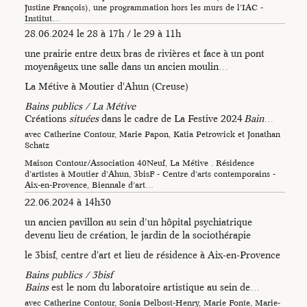
Justine François), une programmation hors les murs de l’IAC -
Institut…
28.06.2024 le 28 à 17h / le 29 à 11h
une prairie entre deux bras de rivières et face à un pont
Photo : Catherine Contour
moyenâgeux une salle dans un ancien moulin…
Photos : Catherine
La Métive à Moutier d'Ahun (Creuse)
Contour
Bains publics / La Métive
Créations
situées
dans le cadre de La Festive 2024
Bain
…
avec Catherine Contour, Marie Papon, Katia Petrowick et Jonathan
Schatz
Maison Contour/Association 40Neuf, La Métive . Résidence
d’artistes à Moutier d’Ahun, 3bisF - Centre d’arts contemporains -
Aix-en-Provence, Biennale d’art…
22.06.2024 à 14h30
un ancien pavillon au sein d’un hôpital psychiatrique
devenu lieu de création, le jardin de la sociothérapie
le 3bisf, centre d'art et lieu de résidence à Aix-en-Provence
Bains publics / 3bisf
Bains
est le nom du laboratoire artistique au sein de…
Une Plongée dans la
avec Catherine Contour, Sonia Delbost-Henry, Marie Fonte, Marie-