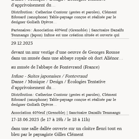
d’apprivoisement du…
Distribution : Catherine Contour (gestes et paroles), Clément
Edouard (saxophone) Table-paysage conçue et réalisée par le
Photos : Catherine
designer Goliath Dyèvre…
Contour
Partenaires : Association 40Neuf (Grenoble) | Sanctuaire Dazaifu
Tenmangu (Japon) Infuse est une création située et ouverte qui
Photos : Mathieu Bouvier
évolue dans le temps…
29.12.2023
devant un mur vestige d’une oeuvre de Georges Rousse
dans un musée dans une abbaye royale où dort Aliénor…
au musée de l'abbaye de Fontevraud (France)
Infuse - Suites japonaises / Fontevraud
Danse / Musique / Design / Écologies Tentative
d’apprivoisement du…
Distribution : Catherine Contour (gestes et paroles), Clément
Edouard (saxophone) Table-paysage conçue et réalisée par le
designer Goliath Dyèvre…
Association 40Neuf (Grenoble) | Sanctuaire Dazaifu Tenmangu
(Japon) Infuse est une création située et ouverte qui évolue dans le
17-18.06.2023 (le 17 à 19h / le 18 à 11h)
temps au…
dans une salle dallée ouverte sur un cloitre fleuri tout en
bleu par le paysagiste Gilles Clément