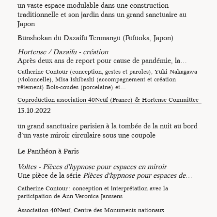
un vaste espace modulable dans une construction
traditionnelle et son jardin dans un grand sanctuaire au
Japon
Bunshokan du Dazaifu Tenmangu (Fufuoka, Japon)
Hortense / Dazaifu - création
Photo : Catherine Contour
Après deux ans de report pour cause de pandémie, la…
Catherine Contour (conception, gestes et paroles), Yuki Nakagawa
(violoncelle), Misa Ishibashi (accompagnement et création
vêtement) Bols-coudes (porcelaine) et…
Coproduction association 40Neuf (France) & Hortense Committee
(Japon) avec l’aide de la Fondation franco-japonaise Sasakawa et le
13.10.2022
soutien du Dazaifu…
un grand sanctuaire parisien à la tombée de la nuit au bord
d’un vaste miroir circulaire sous une coupole
Le Panthéon à Paris
Voltes - Pièces d'hypnose pour espaces en miroir
Une pièce de la série
Pièces d’hypnose pour espaces de
…
Catherine Contour : conception et interprétation avec la
participation de Ann Veronica Janssens
Association 40Neuf, Centre des Monuments nationaux