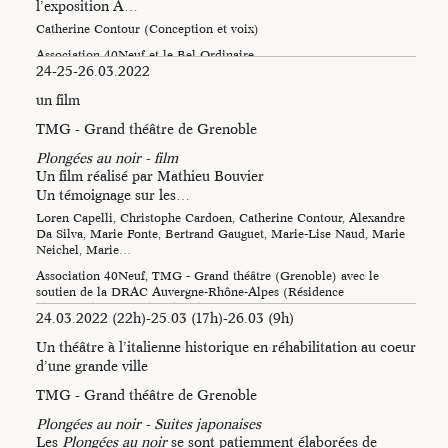
l’exposition A…
Catherine Contour (Conception et voix)
Association 40Neuf et le Bel Ordinaire
24-25-26.03.2022
un film
TMG - Grand théâtre de Grenoble
Plongées au noir - film
Un film réalisé par Mathieu Bouvier
Un témoignage sur les…
Loren Capelli, Christophe Cardoen, Catherine Contour, Alexandre
Da Silva, Marie Fonte, Bertrand Gauguet, Marie-Lise Naud, Marie
Neichel, Marie…
Association 40Neuf, TMG - Grand théâtre (Grenoble) avec le
soutien de la DRAC Auvergne-Rhône-Alpes (Résidence
chorégraphique et Plan de relance)…
24.03.2022 (22h)-25.03 (17h)-26.03 (9h)
Photo : Justine François
Un théâtre à l’italienne historique en réhabilitation au coeur
d’une grande ville
TMG - Grand théâtre de Grenoble
Plongées au noir - Suites japonaises
Les
Plongées au noir
se sont patiemment élaborées de