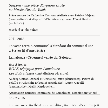
Suspens - une pièce d’hypnose située
au Musée d’art du Valais
Pièce sonore de Catherine Contour réalisée avec Patrick Najean
(compositeur) et dispositif d’écoute conçu avec Hervé Savioz
(architecte)…
Musée d’art du Valais
2011-2018
un vaste terrain communal s’étendant du sommet d’une
crête au lit d’une rivière
Lamelouze (Cévennes) vallée du Galeizon
Bol à textes
BOLS, triptyque pour Lamelouze
Les Bols à textes
(Installation pérenne)…
Audrey Gaisan-Doncel et Christine Jouve (danseuses), Pierre di
Sciullo et Ghislain Triboulet (graphistes), Loren Capelli
(dessinatrice), Malik Kerdouche…
Association Sentiers, commune de Lamelouze, association40Neuf.
Pour tout renseignement sur les
Bols à textes
sur le terrain à
03.07.2016
Lamelouze. Association…
un parc avec un théâtre de verdure, une pièce d’eau, un jeu