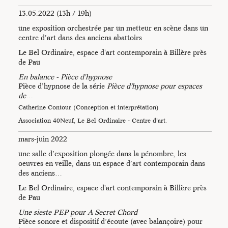
13.05.2022 (13h / 19h)
Photo : Charlotte Marchal
une exposition orchestrée par un metteur en scène dans un
Photos : Catherine
centre d’art dans des anciens abattoirs
Contour
Photo : Catherine Contour
Le Bel Ordinaire, espace d'art contemporain à Billère près
de Pau
En balance - Pièce d'hypnose
Pièce d’hypnose de la série
Pièce d’hypnose pour espaces
de
…
Catherine Contour (Conception et interprétation)
Association 40Neuf, Le Bel Ordinaire - Centre d’art.
mars-juin 2022
une salle d’exposition plongée dans la pénombre, les
oeuvres en veille, dans un espace d’art contemporain dans
des anciens…
Le Bel Ordinaire, espace d'art contemporain à Billère près
de Pau
Une sieste PEP pour A Secret Chord
Pièce sonore et dispositif d’écoute (avec balançoire) pour