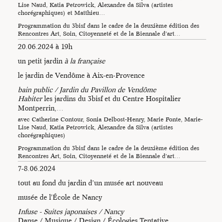
chapelle St Vincent de
Lise Naud, Katia Petrowick, Alexandre da Silva (artistes
chorégraphiques) et Matthieu…
Grignan_Photo Catherine
Contour
Programmation du 3bisf dans le cadre de la deuxième édition des
Rencontres Art, Soin, Citoyenneté et de la Biennale d’art…
20.06.2024 à 19h
un petit jardin
à la française
le jardin de Vendôme à Aix-en-Provence
bain public / Jardin du Pavillon de Vendôme
Habiter
les jardins du 3bisf et du Centre Hospitalier
Montperrin,…
avec Catherine Contour, Sonia Delbost-Henry, Marie Fonte, Marie-
Lise Naud, Katia Petrowick, Alexandre da Silva (artistes
Photos : Catherine
chorégraphiques)
Contour
Programmation du 3bisf dans le cadre de la deuxième édition des
Rencontres Art, Soin, Citoyenneté et de la Biennale d’art…
Photo : Catherine Contour
7-8.06.2024
tout au fond du jardin d’un musée art nouveau
musée de l'École de Nancy
Infuse - Suites japonaises / Nancy
Danse / Musique / Design / Écologies Tentative