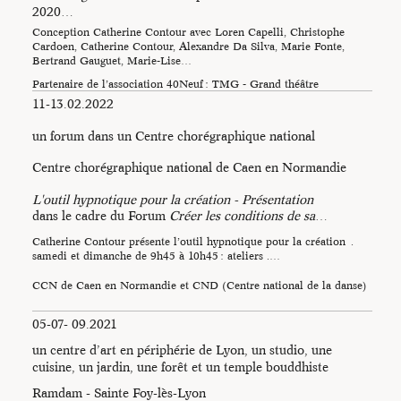
2020…
Conception Catherine Contour avec Loren Capelli, Christophe
Cardoen, Catherine Contour, Alexandre Da Silva, Marie Fonte,
Bertrand Gauguet, Marie-Lise…
Partenaire de l’association 40Neuf : TMG - Grand théâtre
(Grenoble) L’association est soutenue par la DRAC Auvergne-
11-13.02.2022
Rhône-Alpes (aide à la résidence…
un forum dans un Centre chorégraphique national
Centre chorégraphique national de Caen en Normandie
L'outil hypnotique pour la création - Présentation
dans le cadre du Forum
Créer les conditions de sa
…
Catherine Contour présente l’outil hypnotique pour la création .
samedi et dimanche de 9h45 à 10h45 : ateliers .…
CCN de Caen en Normandie et CND (Centre national de la danse)
05-07- 09.2021
un centre d’art en périphérie de Lyon, un studio, une
cuisine, un jardin, une forêt et un temple bouddhiste
Ramdam - Sainte Foy-lès-Lyon