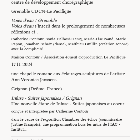
informations sur la démarche de l’artiste Catherine Contour.
centre de développement chorégraphique
Grenoble CDCN-Le Pacifique
Voies d'eau / Grenoble
Voies d’eau
s’inscrit dans le prolongement de nombreuses
réflexions et…
Catherine Contour, Sonia Delbost-Henry, Marie-Lise Naud, Marie
Papon, Jonathan Schatz (danse), Matthieu Guillin (création sonore)
avec la complicité…
Maison Contour / Association 40neuf Coproduction Le Pacifique
CDCN dans le cadre de l’accueil studio - En coréalisation avec
17.11.2024
l’Hexagone…
Photo Niels Najean-
une chapelle romane aux éclairages-sculptures de l’artiste
Contour
Ann Veronica Janssens
Grignan (Drôme, France)
Infuse - Suites japonaises / Grignan
Une nouvelle étape de Infuse - Suites japonaises au coeur…
conçue et interprétée par Catherine Contour
dans le cadre de l’exposition Chambres des échos (commissaire
Justine François), une programmation hors les murs de l’IAC -
Institut…