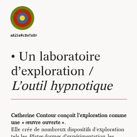
ACTUALITÉS
mAiSoNcOnToUr
ESCALES
• Un laboratoire
ALBUM
d’exploration /
L’outil hypnotique
Catherine Contour
Maison Contour
Catherine Contour conçoit l’exploration comme
• Un processus de création in-sit
une « œuvre ouverte ».
Danser brut
Elle crée de nombreux dispositifs d’exploration
tels les
Plates-formes d’expérimentation
, les