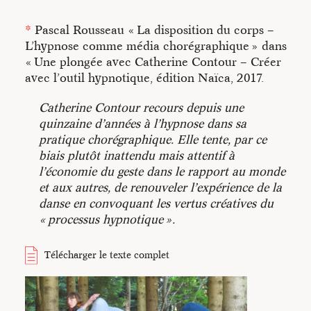
Les différents
Bains
ont permis de poser les
*
Pascal Rousseau « La disposition du corps –
bases d’une technique qui utilise l’outil
L’hypnose comme média chorégraphique » dans
hypnotique dans une approche énergétique du
« Une plongée avec Catherine Contour – Créer
corps et du mouvement. Elle s’appuie sur
avec l’outil hypnotique, édition Naïca, 2017.
l’activation de la
transe hypnotique
à partir
d’une mobilisation de l’imagination très
Catherine Contour recours depuis une
ancrée dans le corps et orientée vers la mise en
quinzaine d’années à l’hypnose dans sa
mouvement et la danse (J’opère certains
pratique chorégraphique. Elle tente, par ce
rapprochement avec le Butô et fais des liens
biais plutôt inattendu mais attentif à
avec différentes pratiques somatiques). Cette
l’économie du geste dans le rapport au monde
activation se fait sous forme
et aux autres, de renouveler l’expérience de la
d’accompagnements par la présence et la
danse en convoquant les vertus créatives du
parole. Ses accompagnements prennent la
« processus hypnotique ».
forme de scénarios ouverts et adaptés.
L’expérience, vécue ainsi par chacun de
manière singulière et en co-présence, active le
Télécharger le texte complet
corps à différents niveaux (conscients et non-
conscients) pour les danses à venir. Envisager
ces scénarios à travers la notion de