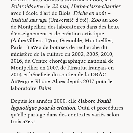
• Un laboratoire d’exploration /
Polaroids
avec le
22 mai, Herbe-classe-chantier
avec l’école d’art de Blois,
hypnotique
Friche en août –
Institut sauvage
(Université d’été),
Zoo
au zoo
• Une école sans mur /
Des trans
de Montpellier, des laboratoires dans des lieux
d’enseignement et de création artistique
(Aubervilliers, Lyon, Grenoble, Montpellier,
Pour accueillir une étape de création
Paris…) avec de bourses de recherche du
Pour accueillir une session du laboratoire
ministère de la culture en 2002, 2005, 2010,
Pour accueillir une transmission
2016, du Centre chorégraphique national de
Pour être tenu informé
Montpellier en 2007, de l’Institut français en
2014 et bénéficie du soutien de la DRAC
Auvergne-Rhône-Alpes depuis 2017 pour le
Contacts
laboratoire
Bains
.
Ce site internet créé avec Sarah Garcin et mis en ligne en 2020 fait 
Depuis les années 2000, elle élabore
l’outil
Maison Contour
créé en 2009 avec l’Atelier Pierre di Sciullo/g-u-i.
hypnotique pour la création
. Outil et procédures
traces et des informations sur la démarche de l’artiste Catherine Co
qu’elle partage dans des contextes variés selon
trois axes :