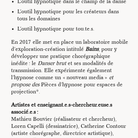
L’outil hypnotique dans le champ de la danse
L’outil hypnotique pour les créateurs dans
tous les domaines
L’outil hypnotique pour tou.te.s.
En 2017 elle met en place un laboratoire mobile
d’exploration-création intitulé
Bains
, pour y
développer une pratique chorégraphique
inédite : le
Danser brut
et ses modalités de
transmission. Elle expérimente également
l’hypnose comme un « nouveau media »
et
propose des
Pièces d’hypnose pour espaces de
projection*.
Artistes et enseignant.e.s-chercheur.euse.s
associé.e.s :
Mathieu Bouvier (réalisateur et chercheur),
Loren Capelli (dessinatrice), Catherine Contour
(artiste chorégraphe, directrice artistique),