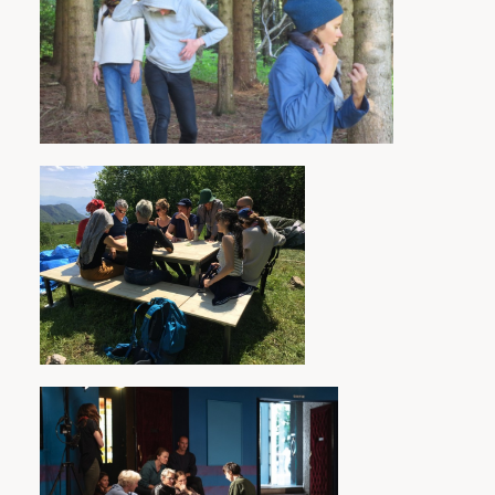
« partition » et en préciser les composantes,
constitue l’un des points abordés dans la
recherche. Autres points : Les différentes
manières d’intégrer-incorporer les expériences
traversées lors de ces accompagnements et
leur mode de combinaison par strates
successives. Le développement du processus
hypnotique chez les danseurs génère des
qualités de corps et de présence d’une grande
réceptivité dans une sensorialité fine et
amplifiée qui favorise l’émergence de
mouvements non-volontaires, diverses formes
de résonance, de contamination des
impulsions et des affects, entre danseurs et
avec les spectateurs - rebaptisés
baigneurs
ou
plongeurs
dans ces formes immersives -. Il
s’agit d’observer, dans les différentes étapes de
la préparation et dans le moment de mise en
jeu en présence d’une assistance, ce qui
favorise leur déploiement, quelles résonances