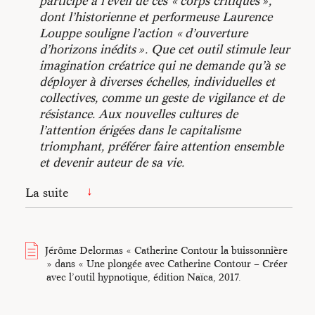
participe à l’éveil de ces « corps critiques »,
dont l’historienne et performeuse Laurence
Louppe souligne l’action « d’ouverture
d’horizons inédits ». Que cet outil stimule leur
imagination créatrice qui ne demande qu’à se
déployer à diverses échelles, individuelles et
collectives, comme un geste de vigilance et de
résistance. Aux nouvelles cultures de
l’attention érigées dans le capitalisme
triomphant, préférer
faire attention
ensemble
et devenir auteur de sa vie.
La suite
S’il revient à chacun de pouvoir être en état
hypnotique naturellement et spontanément,
Jérôme Delormas « Catherine Contour la buissonnière
« faire de l’hypnose » relèverait toujours d’un
» dans « Une plongée avec Catherine Contour – Créer
acte intentionnel et relationnel. Cette
avec l’outil hypnotique, édition Naïca, 2017.
technique a une histoire avec des
manifestations et des interprétations très