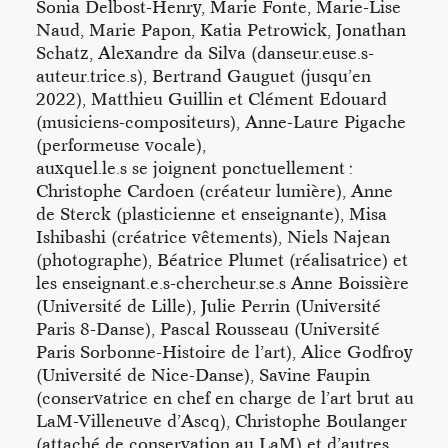
Sonia Delbost-Henry, Marie Fonte, Marie-Lise
Naud, Marie Papon, Katia Petrowick, Jonathan
Schatz, Alexandre da Silva (danseur.euse.s-
auteur.trice.s), Bertrand Gauguet (jusqu’en
2022), Matthieu Guillin et Clément Edouard
(musiciens-compositeurs), Anne-Laure Pigache
(performeuse vocale),
auxquel.le.s se joignent ponctuellement :
Christophe Cardoen (créateur lumière), Anne
de Sterck (plasticienne et enseignante), Misa
Ishibashi (créatrice vêtements), Niels Najean
(photographe), Béatrice Plumet (réalisatrice) et
les enseignant.e.s-chercheur.se.s Anne Boissière
(Université de Lille), Julie Perrin (Université
Paris 8-Danse), Pascal Rousseau (Université
Paris Sorbonne-Histoire de l’art), Alice Godfroy
(Université de Nice-Danse), Savine Faupin
(conservatrice en chef en charge de l’art brut au
LaM-Villeneuve d’Ascq), Christophe Boulanger
(attaché de conservation au LaM) et d’autres