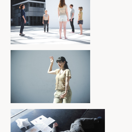
une recherche sur le corps et le mouvement
dans une approche énergétique, sur la notion
de geste intentionnellement non-volontaire et
sur Danser brut, de nouvelles modalités
d’écriture chorégraphique en relation avec
un travail sur le son et la parole avec
l’hypnose
une recherche sur des formes et formats de
créations qui interrogent la relation au site et
à l’assistance.
Chaque Bain est coloré par le lieu et le
contexte dans lesquels il s’inscrit. Des temps
d’ouverture permettent d’expérimenter en
présence et de partager questions et
découvertes.
L’élaboration de l’outil hypnotique se poursuit
également en dehors des Bains dans de
nombreux champs sous forme