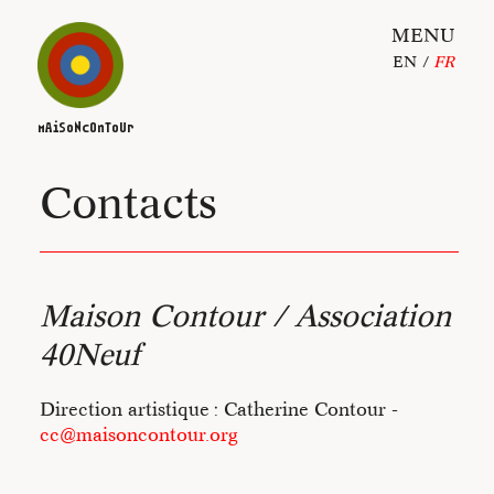
MENU
EN
FR
ACTUALITÉS
mAiSoNcOnToUr
ESCALES
Contacts
ALBUM
Catherine Contour
Maison Contour / Association
Maison Contour
40Neuf
Direction artistique : Catherine Contour -
• Un processus de création
cc@maisoncontour.org
in-situ /
Danser brut