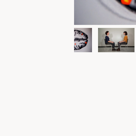
Pour accueillir une étape d
Pour accueillir une session 
Pour accueillir une transmi
Pour être tenu informé
Contacts
Ce site internet créé avec Sarah Garc
traces et des informations sur la dé