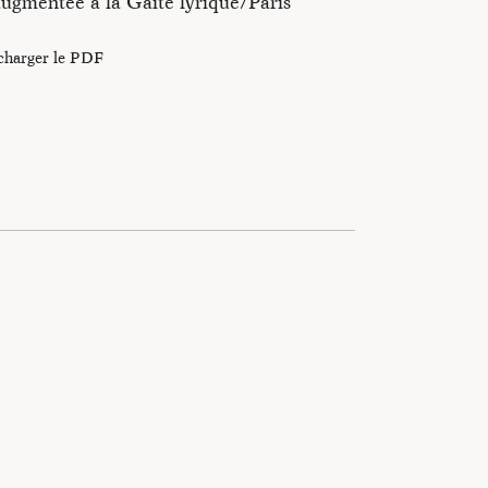
ugmentée à la Gaîté lyrique/Paris
charger le PDF
vec l’Atelier Pierre di Sciullo/g-u-i. Il héberge des