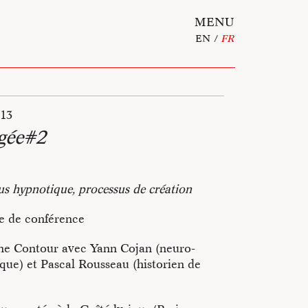
MENU
EN
FR
013
gée#2
us hypnotique, processus de création
le de conférence
ne Contour avec Yann Cojan (neuro-
ique) et Pascal Rousseau (historien de