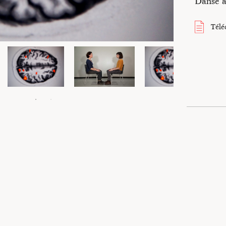
Danse a
e création
du laboratoire
Télé
ssion
in et mis en ligne en 2020 fait suite au site
Maison Contour
créé en 2009 a
marche de l’artiste Catherine Contour.