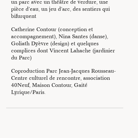
un parc avec un théâtre de verdure, une
informations sur la démarche de l’artiste Catherine Contour.
pièce d’eau, un jeu d’arc, des sentiers qui
bifurquent
Catherine Contour (conception et
accompagnement), Nina Santes (danse),
Goliath Dyèvre (design) et quelques
complices dont Vincent Lahache (jardinier
du Parc)
Coproduction Parc Jean-Jacques Rousseau-
Centre culturel de rencontre, association
40Neuf, Maison Contour, Gaité
Lyrique/Paris.