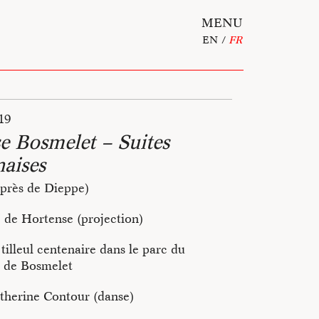
MENU
EN
FR
019
se Bosmelet – Suites
naises
(près de Dieppe)
 de Hortense (projection)
tilleul centenaire dans le parc du
 de Bosmelet
therine Contour (danse)