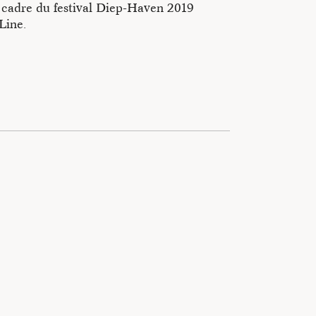
 cadre du festival Diep-Haven 2019
Line.
vec l’Atelier Pierre di Sciullo/g-u-i. Il héberge des