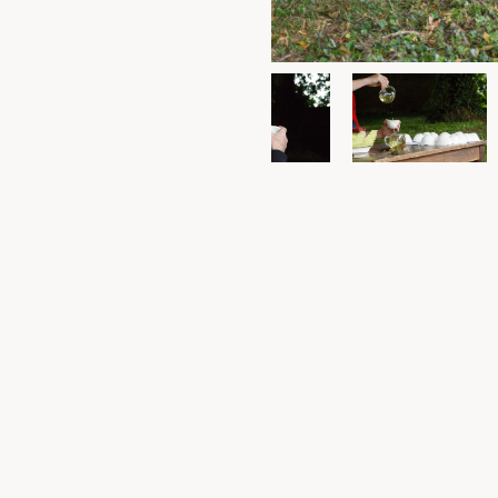
Pour accueillir une étape d
Pour accueillir une session 
Pour accueillir une transmi
Pour être tenu informé
Contacts
Ce site internet créé avec Sarah Garc
traces et des informations sur la dé