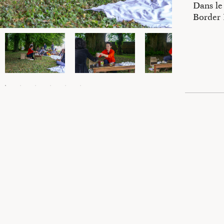
Dans le
e création
Border 
du laboratoire
ssion
in et mis en ligne en 2020 fait suite au site
Maison Contour
créé en 2009 a
marche de l’artiste Catherine Contour.