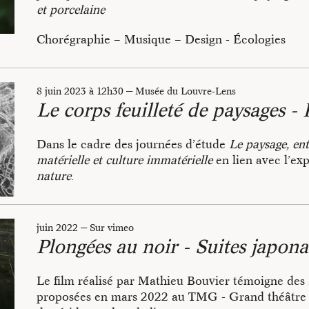
Eole (Blagnac).
et porcelaine
Chorégraphie – Musique – Design - Écologies
Hortense / Dazaifu
est une étape importante dans 
8 juin 2023 à 12h30
—
Musée du Louvre-Lens
ou les gestes déplacés d’une cérémonie du thé
, piè
Le corps feuilleté de paysages -
inspirées par l’« esprit du thé » et les gestes de sa
différentes cultures et tout particulièrement au Ja
Dans le cadre des journées d’étude
Le paysage, ent
Ces gestes déplacés invitent à une expérience pa
matérielle et culture immatérielle
en lien avec l’ex
qui interroge nos manières d’habiter ensemble des
nature
.
se déploie autour d’une table-paysage en cire, conç
collaboration avec le designer
Goliath Dyèvre
et 
Le corps feuilleté de paysages - Pièce d’hypnose po
porcelaine réalisés par Catherine Contour avec l’
juin 2022
—
Sur vimeo
interprétée par Catherine Contour.
Métas
et
Lionel Rister.
Plongées au noir - Suites japona
Journées d’étude organisées par l’Université de Li
Conception et interprétation : Catherine Contour
(CNRS).
Le film réalisé par Mathieu Bouvier témoigne des
accompagnée par le musicien Yuki Nakagawa (vio
proposées en mars 2022 au TMG - Grand théâtre 
Design vêtements et traduction : Misa Ishibashi