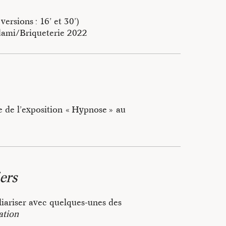
ersions : 16’ et 30’)
Adami/Briqueterie 2022
e Marne dans le cadre de
 de l’exposition « Hypnose » au
estival Mouvements! Danse
e Catherine Contour
création » - Émission L’art et la
ers
e fertilisation de l’invention
t-Henry, Marie-Lise Naud et Ava
liariser avec quelques-unes des
ation