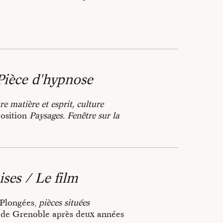
le processus de création
Infuse -
ces chorégraphiques
situées
 Pièce d'hypnose
 préparation collectés dans
pon.
re matière et esprit, culture
rtagée du temps. Une expérience
position
Paysages. Fenêtre sur la
 milieux en transformation. Elle
ue et réalisée en étroite
avec des bol-coudes en
ur espace de projection
conçue et
aide des céramistes
Catherine
ises / Le film
lle et le Centre André Chastel
 Plongées,
pièces situées
loncelle)
de Grenoble après deux années