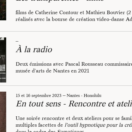
films de Catherine Contour et Mathieu Bouvier (2 v
réalisés avec la bourse de création video-danse 
. le 26 septembre à La Briqueterie cdcn du Val d
—
EXCENTRIQUES :
À la radio
Les transparentes - version courte
Renseignements
Deux émissions avec Pascal Rousseau commissaire
. le 19 octobre à Saint-Girons dans le cadre du f
musée d’arts de Nantes en 2021
contemporaine en Couserans :
Les transparentes - version longue en présence d
France Culture « La puissance de l’hypnose dans la 
Renseignements
matière 04/10/20
15 et 16 septembre 2023
—
Nantes - Honolulu
En tout sens - Rencontre et ateli
Conception et chorégraphie : Catherine Contour
France Culture « Quand l’hypnose devient un lieu d
Images : Mathieu Bouvier
artistique » - Émission Le réveil culturel 03/11/20
Interprétation : Catherine Contour, Sonia Delbos
Une soirée rencontre et deux ateliers pour se fami
Nomberg
multiples facettes de
l’outil hypnotique pour la cré
Montage : Catherine Contour et Mathieu Bouvier
dans le cadre des
Somatiques