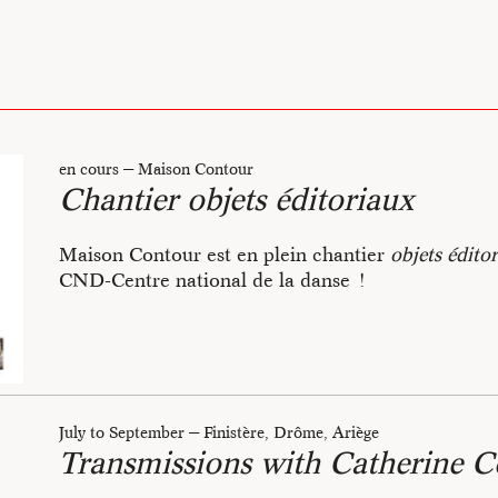
en cours
—
Maison Contour
Chantier objets éditoriaux
ur
Maison Contour est en plein chantier
objets édito
CND-Centre national de la danse !
Objets éditoriaux
ion process /
Danser brut
-
Un Danser brut
(titre provisoire), nouveau livre
s
sein du laboratoire Bain/Maison Contour et à trave
d’exploration /
L’outil hypnotique
viendra compléter les deux précédents ouvrages (
July to September
—
Finistère, Drôme, Ariège
mur /
Des transmissions
à ce jour.
Transmissions with Catherine 
Charleroi Danse à Bruxelles et le CCN de Grenobl