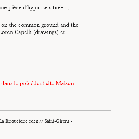
ais soigneusement orchestrés,
une pièce d’hypnose située »,
e relation à soi, à son
ces. Dans une société en
 » on the common ground and the
 une forme de résistance. Prendre
Loren Capelli (drawings) et
se des notions clés et des
ntour nomme « l’outil
une nouvelle édition revue et
er les corps et les imaginaires.
ec l’outil hypnotique », édition
 dans le précédent site Maison
itions (collection « Manuels »),
blishers’websites.
 La Briqueterie cdcn // Saint-Girons -