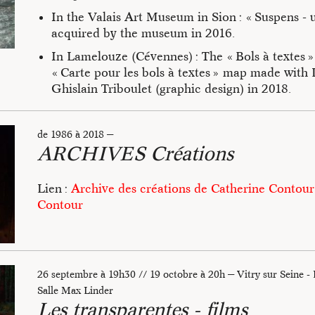
l’expérience de la danse. Par des gestes simples m
In the Valais Art Museum in Sion : « Suspens - 
Site les Bazis
cette technique permet de créer et de construire un
acquired by the museum in 2016.
environnement et aux autres, des plus émancipatri
In Lamelouze (Cévennes) : The « Bols à textes
perpétuelle accélération, prêter attention devient
« Carte pour les bols à textes » map made with 
le temps, un acte politique.
Ghislain Triboulet (graphic design) in 2018.
Ce manuel, conçu comme une boîte à outils, propo
exercices simples à partir de ce que Catherine Co
Information :
sentiers.bg30@gmail.com
de 1986 à 2018
—
hypnotique ». Il en explore les possibilités, dans 
ARCHIVES Créations
augmentée, pour mettre en mouvement et transform
Books
« Une plongée avec Catherine Contour - Créer av
Lien :
Archive des créations de Catherine Contour
Naïca, 2017
Contour
« Danser sa vie avec l’outil hypnotique », 369 éd
2019
Books distributed by the Presses du réel and on pu
26 septembre à 19h30 // 19 octobre à 20h
—
Vitry sur Seine -
Salle Max Linder
Les transparentes - films